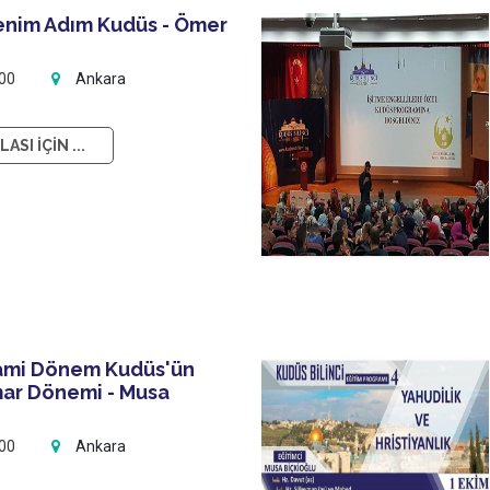
Benim Adım Kudüs - Ömer
:00
Ankara
ASI İÇİN ...
lami Dönem Kudüs'ün
mar Dönemi - Musa
:00
Ankara