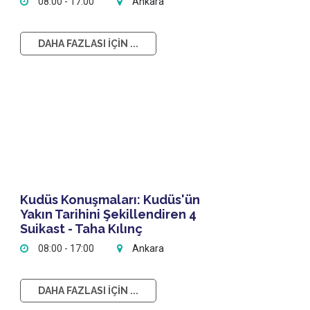
08:00 - 17:00
Ankara
DAHA FAZLASI İÇİN ...
Kudüs Konuşmaları: Kudüs'ün
Yakın Tarihini Şekillendiren 4
Suikast - Taha Kılınç
08:00 - 17:00
Ankara
DAHA FAZLASI İÇİN ...