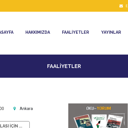
E
ASAYFA
HAKKIMIZDA
FAALİYETLER
YAYINLAR
FAALİYETLER
:00
Ankara
ASI İÇİN ...