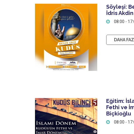
Söyleşi: 
İdris Akdin
08:00 - 17
DAHA FAZL
Eğitim: İs
Fethi ve İ
Biçkioğlu
08:00 - 17