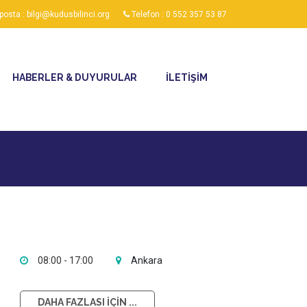
posta : bilgi@kudusbilinci.org
Telefon : 0 552 357 53 87
HABERLER & DUYURULAR
İLETİŞİM
08:00 - 17:00
Ankara
DAHA FAZLASI İÇİN ...