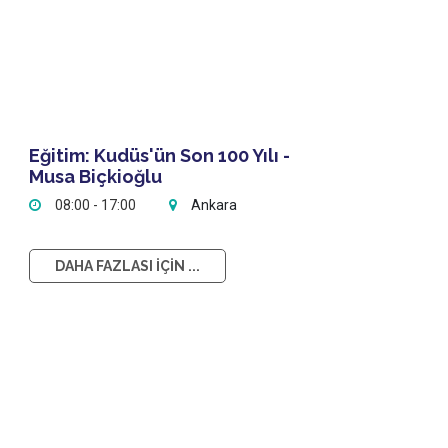
Eğitim: Kudüs'ün Son 100 Yılı -
Musa Biçkioğlu
08:00 - 17:00
Ankara
DAHA FAZLASI İÇİN ...