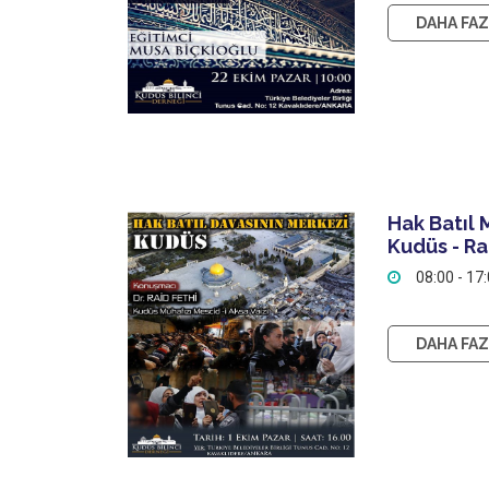
DAHA FAZL
Hak Batıl 
Kudüs - Ra
08:00 - 17
DAHA FAZL