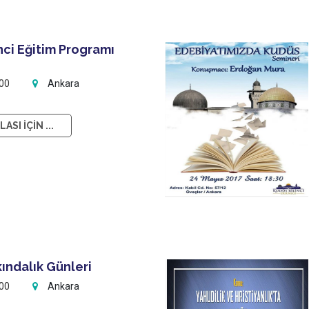
nci Eğitim Programı
:00
Ankara
ASI İÇİN ...
ındalık Günleri
:00
Ankara