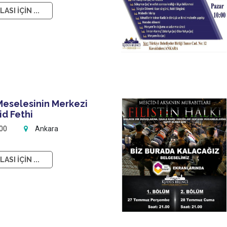
ASI İÇİN ...
Meselesinin Merkezi
id Fethi
:00
Ankara
ASI İÇİN ...