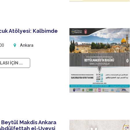
cuk Atölyesi: Kalbimde
:00
Ankara
ASI İÇİN ...
 Beytül Makdis Ankara
 Abdülfettah el-Uveysi