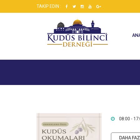
TAKİP EDİN :
AN
08:00 - 17
DAHA FAZL