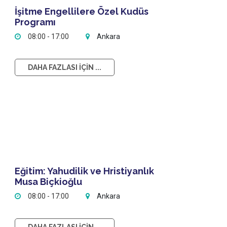
İşitme Engellilere Özel Kudüs
Programı
08:00 - 17:00
Ankara
DAHA FAZLASI İÇİN ...
Eğitim: Yahudilik ve Hristiyanlık
Musa Biçkioğlu
08:00 - 17:00
Ankara